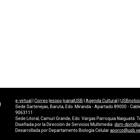
e-virtual
|
Correo
|
esopo
|
canalUSB
|
Agenda Cultural
|
USBnotici
Sede Sartenejas, Baruta, Edo. Miranda - Apartado 89000 - Cabl
9063111
Sede Litoral, Camurí Grande, Edo. Vargas Parroquia Naiguatá.
Diseñada por la Dirección de Servicios Multimedi
a
dsm-dpm@u
Desarrollada por
Departamento Biología Celular
aporco@usb.v