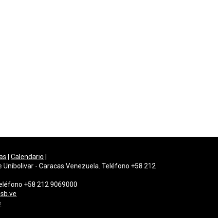
as
|
Calendario
|
e Unibolivar - Caracas Venezuela. Teléfono +58 212
 Teléfono +58 212 9069000
sb.ve
e