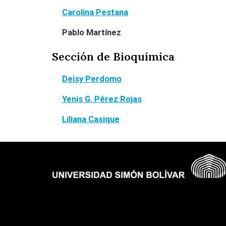
Carolina Pestana
Pablo Martínez
Sección de Bioquímica
Deisy Perdomo
Yenis G. Pérez Rojas
Liliana Casique